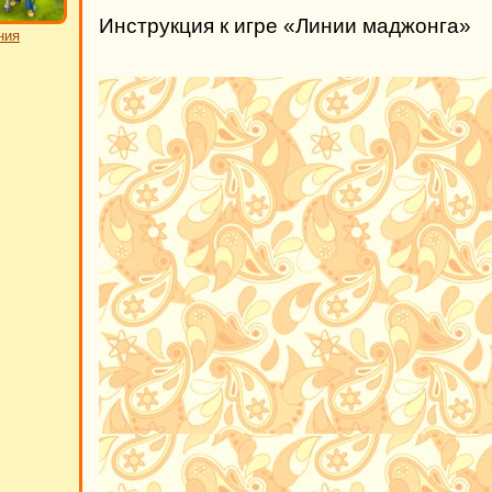
Инструкция к игре «Линии маджонга»
ния