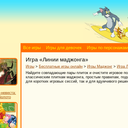
Все игры
Игры для девочек
Игры по персонажам
Игра «Линии маджонга»
Игры
>
Бесплатные игры онлайн
>
Игры Маджонг
>
Игра 
Найдите совпадающие пары плиток и очистите игровое по
классическим плиткам маджонга, простым правилам, подс
для коротких игровых сессий, так и для вдумчивого реше
-невеста:
болото