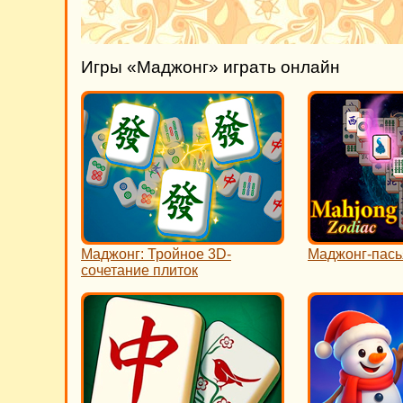
Игры «Маджонг» играть онлайн
Маджонг: Тройное 3D-
Маджонг-пась
сочетание плиток