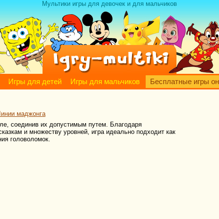
Мультики игры для девочек и для мальчиков
Игры для детей
Игры для мальчиков
Бесплатные игры о
Линии маджонга
ле, соединив их допустимым путем. Благодаря
казкам и множеству уровней, игра идеально подходит как
ния головоломок.