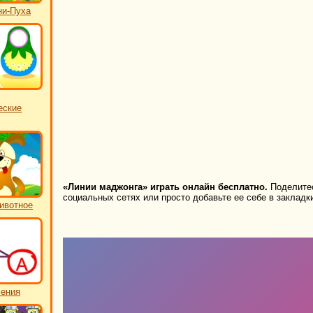
ни-Пуха
еские
«Линии маджонга» играть онлайн бесплатно.
Поделитес
социальных сетях или просто добавьте ее себе в закладк
ивотное
чения