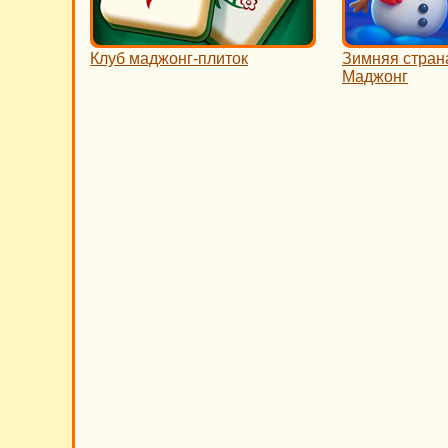
Клуб маджонг-плиток
Зимняя стран
Маджонг