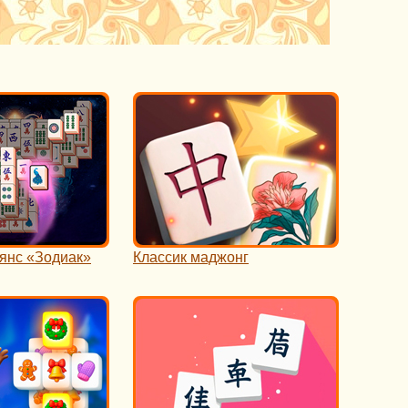
янс «Зодиак»
Классик маджонг