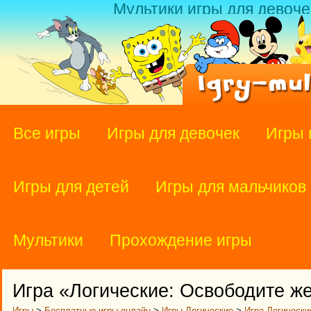
Мультики игры для девоче
Все игры
Игры для девочек
Игры 
Игры для детей
Игры для мальчиков
Мультики
Прохождение игры
Игра «Логические: Освободите ж
Игры
>
Бесплатные игры онлайн
>
Игры Логические
>
Игра Логически