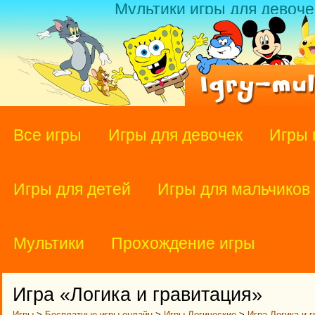
Мультики игры для девоче
Все игры
Игры для девочек
Игры 
Игры для детей
Игры для мальчиков
Мультики
Прохождение игры
Игра «Логика и гравитация»
Игры
>
Бесплатные игры онлайн
>
Игры Логические
>
Игра Логика и 