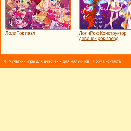
ЛолиРок пазл
ЛолиРок: Конструктор
девочек рок-звезд
©
Мультики игры для девочек и для мальчиков
Форма контакта