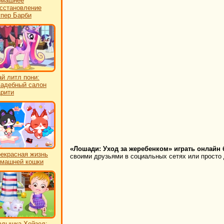
омашнее
сстановление
пер Барби
й литл пони:
адебный салон
рити
«Лошади: Уход за жеребенком» играть онлайн 
екрасная жизнь
своими друзьями в социальных сетях или просто 
машней кошки
лышка Хейзел: