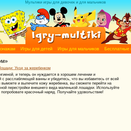
Мультики игры для девочек и для мальчиков
сонажам
Игры для детей
Игры для мальчиков
Бесплатные 
ом»
Лошади: Уход за жеребенком
игиеной, и теперь он нуждается в хорошем лечении и
 с расслабляющей ванны и убедитесь, что вы избавитесь от всей
вы вымоете и вылечите кожу жеребенка, вы сможете перейти на
лной перестройки внешнего вида маленькой лошадки. Используйте
 попробовате красочный наряд. Получайте удовольствие!