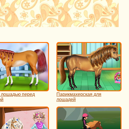
а лошадью перед
Парикмахерская для
ой
лошадей