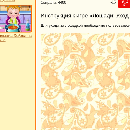
-15
Сыграли: 4400
Инструкция к игре «Лошади: Уход
Для ухода за лошадкой необходимо пользоватьс
лышка Хейзел на
хне