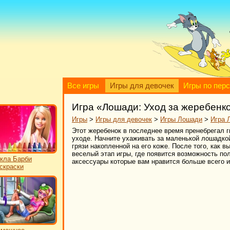
Все игры
Игры для девочек
Игры по пер
Игра «Лошади: Уход за жеребенк
Игры
>
Игры для девочек
>
Игры Лошади
>
Игра 
Этот жеребенок в последнее время пренебрегал г
уходе. Начните ухаживать за маленькой лошадкой
грязи накопленной на его коже. После того, как 
веселый этап игры, где появится возможность по
кла Барби
аксессуары которые вам нравится больше всего и
скраски