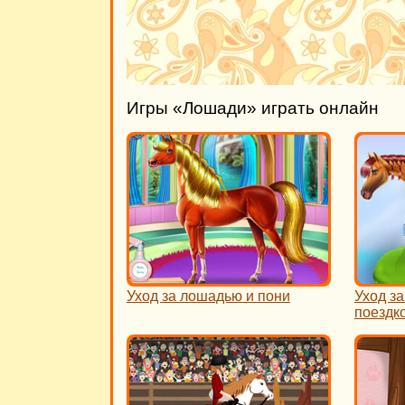
Игры «Лошади» играть онлайн
Уход за лошадью и пони
Уход з
поездк