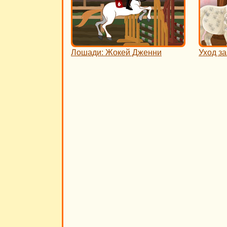
Лошади: Жокей Дженни
Уход з