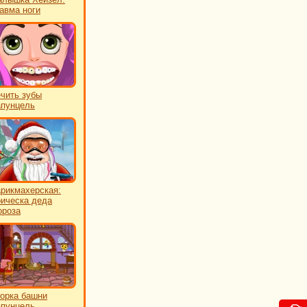
авма ноги
чить зубы
пунцель
рикмахерская:
ическа деда
роза
орка башни
пунцель