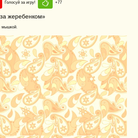
Голосуй за игру!
+77
 за жеребенком»
я мышкой.