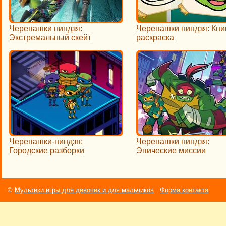
Черепашки ниндзя:
Черепашки ниндзя: Кни
Экстремальный скейт
раскраска
Черепашки-ниндзя:
Черепашки ниндзя:
Городские разборки
Эпические миссии
©
Мультики игры для девочек и для мальчиков
Форма контакта