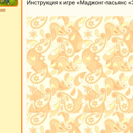
Инструкция к игре «Маджонг-пасьянс 
ния