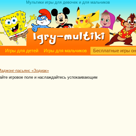
Мультики игры для девочек и для мальчиков
Игры для детей
Игры для мальчиков
Бесплатные игры о
Маджонг-пасьянс «Зодиак»
айте игровое поле и наслаждайтесь успокаивающим