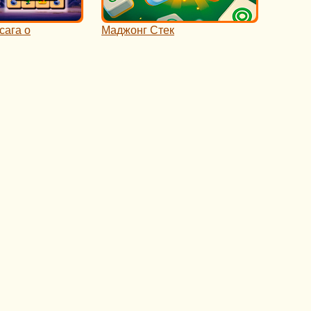
сага о
Маджонг Стек