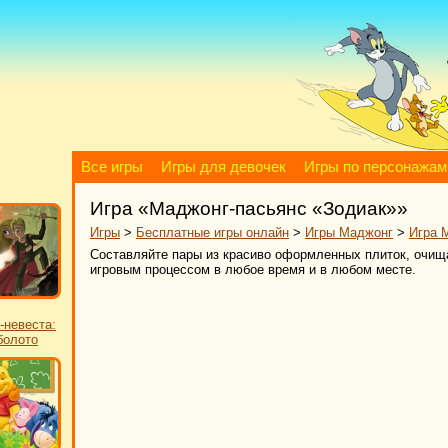
Все игры
Игры для девочек
Игры по персонажам
Игра «Маджонг-пасьянс «Зодиак»»
Игры
>
Бесплатные игры онлайн
>
Игры Маджонг
>
Игра 
Составляйте пары из красиво оформленных плиток, очищ
игровым процессом в любое время и в любом месте.
-невеста:
болото