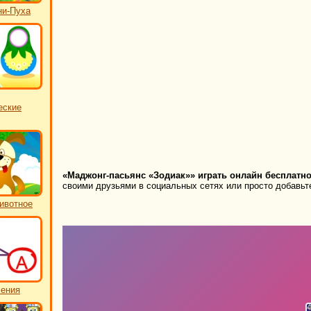
ни-Пуха
еские
«Маджонг-пасьянс «Зодиак»» играть онлайн бесплатно
своими друзьями в социальных сетях или просто добавьте
ивотное
чения