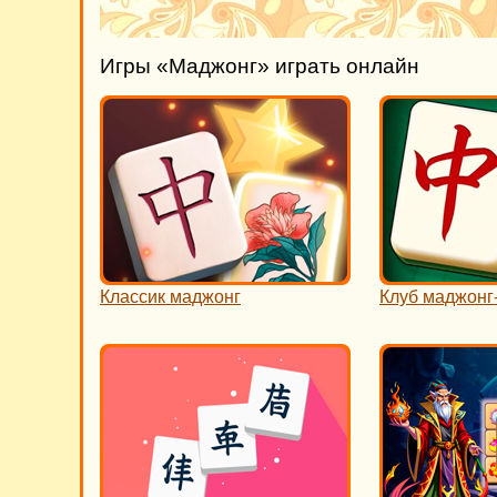
Игры «Маджонг» играть онлайн
Классик маджонг
Клуб маджонг