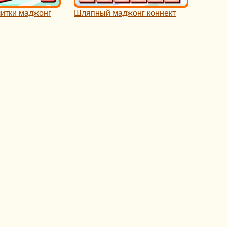
итки маджонг
Шляпный маджонг коннект