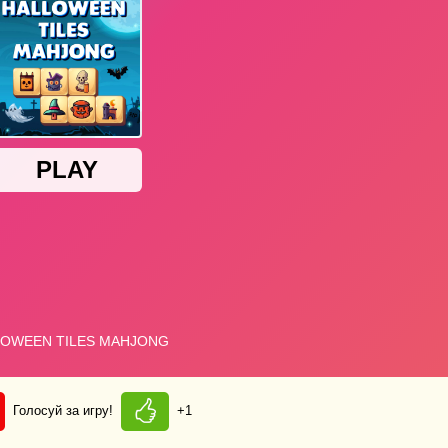
Голосуй за игру!
+1