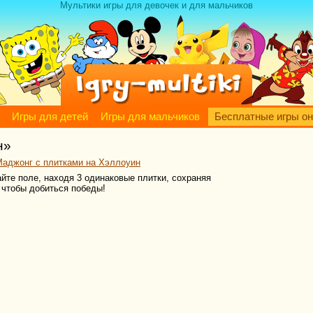
Мультики игры для девочек и для мальчиков
Игры для детей
Игры для мальчиков
Бесплатные игры о
н»
Маджонг с плитками на Хэллоуин
айте поле, находя 3 одинаковые плитки, сохраняя
 чтобы добиться победы!