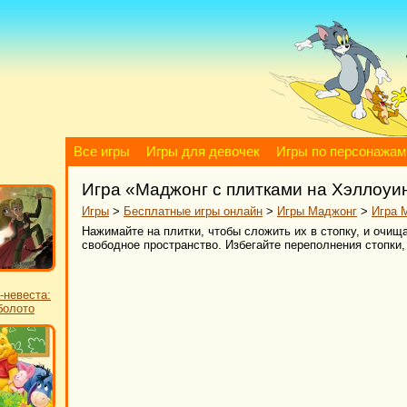
Все игры
Игры для девочек
Игры по персонажам
Игра «Маджонг с плитками на Хэллоуи
Игры
>
Бесплатные игры онлайн
>
Игры Маджонг
>
Игра 
Нажимайте на плитки, чтобы сложить их в стопку, и очищ
свободное пространство. Избегайте переполнения стопки,
-невеста:
болото