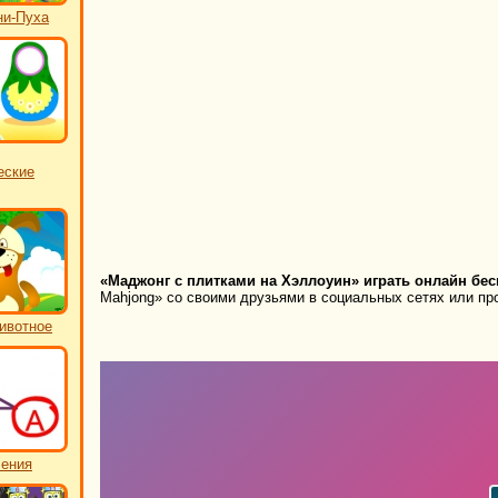
ни-Пуха
еские
«Маджонг с плитками на Хэллоуин» играть онлайн бес
Mahjong» со своими друзьями в социальных сетях или про
ивотное
чения