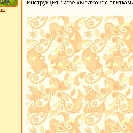
Инструкция к игре «Маджонг с плиткам
ния