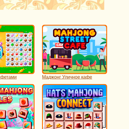
нфетами
Маджонг Уличное кафе