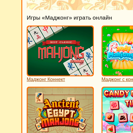
Игры «Маджонг» играть онлайн
Маджонг Коннект
Маджонг с ко