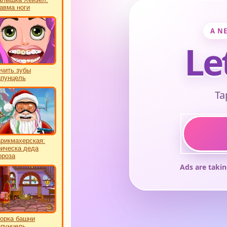
авма ноги
чить зубы
пунцель
рикмахерская:
ическа деда
роза
орка башни
пунцель