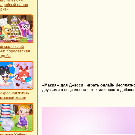
й литл пони:
адебный салон
рити
й маленький
ни: Королевская
адьба
«Макияж для Джесси» играть онлайн бесплатно
друзьями в социальных сетях или просто добавьте
екрасная жизнь
машней кошки
лышка Хейзел: