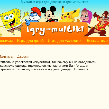
Мультики игры для девочек и для мальчиков
сонажам
Игры для детей
Игры для мальчиков
Бесплатные 
Макияж для Джесси
твительно увлекается искусством, так почему бы не объединить
красивую одежду, вдохновленную картинами Ван Гога для
 яркому и стильному макияжу и модной одежду. Получайте