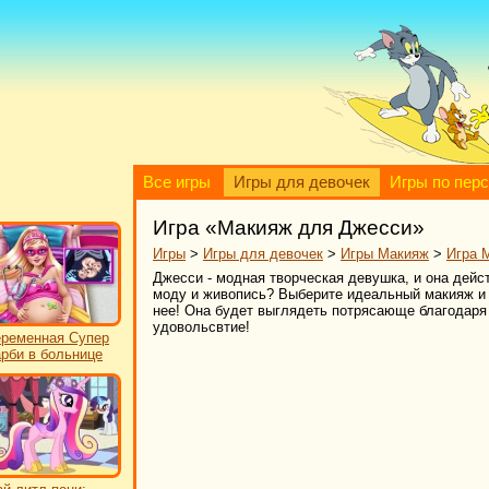
Все игры
Игры для девочек
Игры по пер
Игра «Макияж для Джесси»
Игры
>
Игры для девочек
>
Игры Макияж
>
Игра 
Джесси - модная творческая девушка, и она дейс
моду и живопись? Выберите идеальный макияж и 
нее! Она будет выглядеть потрясающе благодаря
удовольсвтие!
ременная Супер
рби в больнице