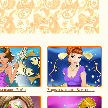
 макияж: Рыбы
Зодиак макияж: Близнецы