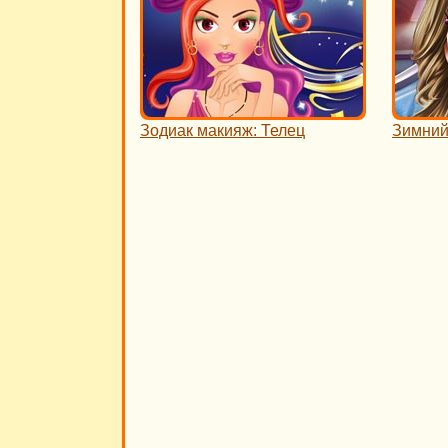
Зодиак макияж: Телец
Зимний