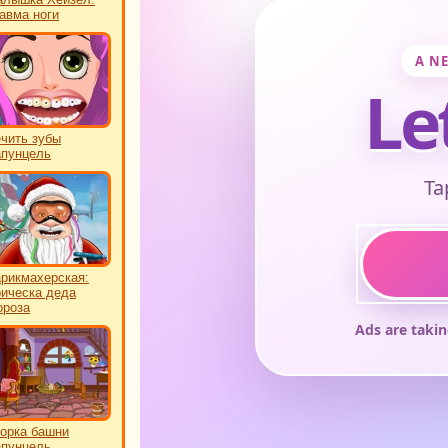
авма ноги
чить зубы
пунцель
рикмахерская:
ическа деда
роза
орка башни
пунцель