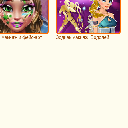
 макияж и фейс-арт
Зодиак макияж: Водолей