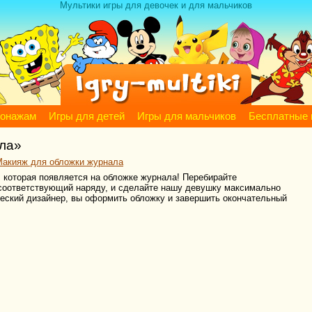
Мультики игры для девочек и для мальчиков
сонажам
Игры для детей
Игры для мальчиков
Бесплатные 
ала»
Макияж для обложки журнала
 которая появляется на обложке журнала! Перебирайте
соответствующий наряду, и сделайте нашу девушку максимально
ческий дизайнер, вы оформить обложку и завершить окончательный