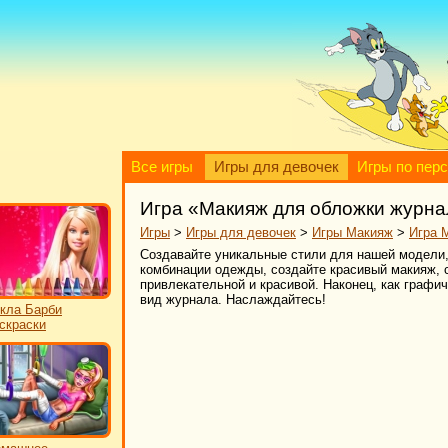
Все игры
Игры для девочек
Игры по пер
Игра «Макияж для обложки журн
Игры
>
Игры для девочек
>
Игры Макияж
>
Игра 
Создавайте уникальные стили для нашей модели,
комбинации одежды, создайте красивый макияж, 
привлекательной и красивой. Наконец, как графи
вид журнала. Наслаждайтесь!
кла Барби
скраски