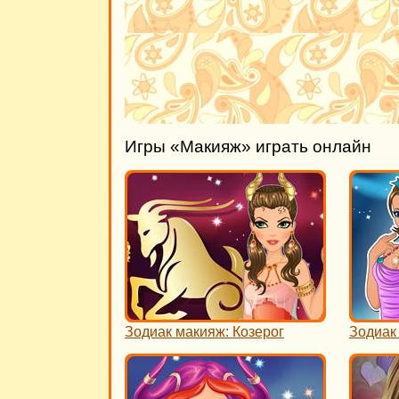
Игры «Макияж» играть онлайн
Зодиак макияж: Козерог
Зодиак