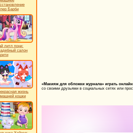
омашнее
сстановление
пер Барби
й литл пони:
адебный салон
рити
«Макияж для обложки журнала» играть онлайн
со своими друзьями в социальных сетях или прост
екрасная жизнь
машней кошки
лышка Хейзел: