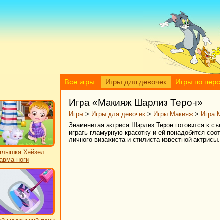
Все игры
Игры для девочек
Игры по пер
Игра «Макияж Шарлиз Терон»
Игры
>
Игры для девочек
>
Игры Макияж
>
Игра 
Знаменитая актриса Шарлиз Терон готовится к с
играть гламурную красотку и ей понадобится соо
личного визажиста и стилиста известной актрисы
лышка Хейзел:
авма ноги