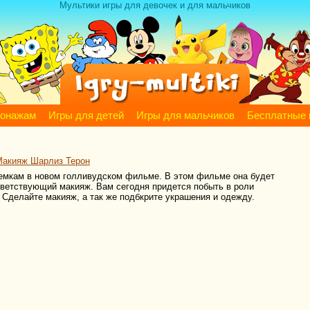
Мультики игры для девочек и для мальчиков
сонажам
Игры для детей
Игры для мальчиков
Бесплатные 
Макияж Шарлиз Терон
ъемкам в новом голливудском фильме. В этом фильме она будет
тветствующий макияж. Вам сегодня придется побыть в роли
. Сделайте макияж, а так же подбкрите украшения и одежду.