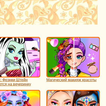
: Фрэнки Штейн
Магический макияж красоты
ется на вечеринку