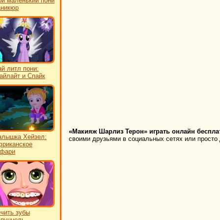
й маленький пони
аникюр
й литл пони:
айлайт и Спайк
«Макияж Шарлиз Терон» играть онлайн беспла
лышка Хейзел:
своими друзьями в социальных сетях или просто 
риканское
афари
чить зубы
пунцель