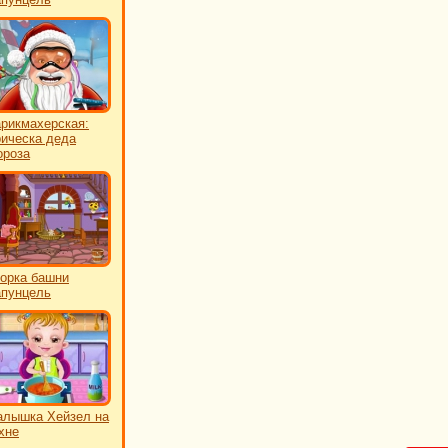
рикмахерская:
ическа деда
роза
орка башни
пунцель
лышка Хейзел на
хне