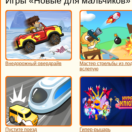
Игры «Новые для мальчиков» 
Внедорожный овердрайв
Мастер стрельбы из ло
вслепую
Пустите поезд
Гипер-рыцарь