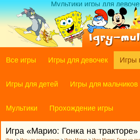
Мультики игры для девоче
Все игры
Игры для девочек
Игры 
Игры для детей
Игры для мальчиков
Мультики
Прохождение игры
Игра «Марио: Гонка на тракторе»
Игры
>
Игры по персонажам
>
Игры Марио
>
Игра Марио: Гонка на тр