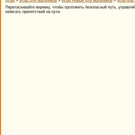
Игры
>
Игры для мальчиков
>
Игры Новые для мальчиков
>
Игра Мас
Перетаскивайте веревку, чтобы проложить безопасный путь, управляй
избегать препятствий на пути.