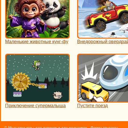
Маленькие животные кунг-фу
Внедорожный овердра
Приключение супермалыша
Пустите поезд
©
Мультики игры для девочек и для мальчиков
Форма контакта