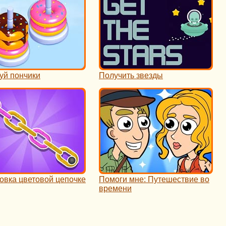
уй пончики
Получить звезды
овка цветовой цепочке
Помоги мне: Путешествие во
времени