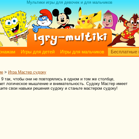
Мультики игры для девочек и для мальчиков
сонажам
Игры для детей
Игры для мальчиков
Бесплатные 
ие
>
Игра Мастер судоку
9 так, чтобы они не повторялись в одном и том же столбце,
ивает логическое мышление и внимательность. Судоку Мастер имеет
шите свои навыки решения судоку и станьте мастером судоку!