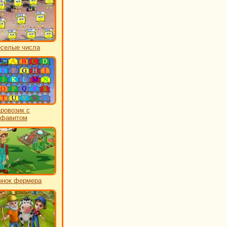
еселые числа
ровозик с
лфавитом
нок фермера