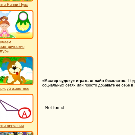
оки Винни-Пуха
учаем
ометрические
игуры
«Мастер судоку» играть онлайн бесплатно.
Поде
социальных сетях или просто добавьте ее себе в 
рисуй животное
оки черчения