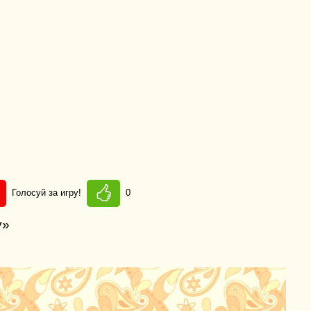
Голосуй за игру!
0
у»