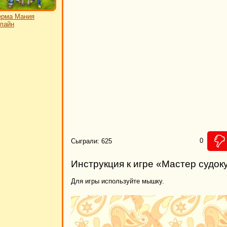
ерма Мания
лайн
0
Сыграли: 625
Инструкция к игре «Мастер судок
Для игры используйте мышку.