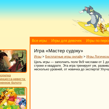
Все игры
Игры для девочек
Игры по пер
Игра «Мастер судоку»
Игры
>
Бесплатные игры онлайн
>
Игры Логическ
Цель игры — заполнить поле 9х9 числами от 1 до 
строке и квадрате. Эта игра тренирует ум, разв
несколько уровней, от новичка до эксперта! Улуч
одилка
инцесса-невеста:
ненное болото