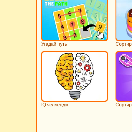
Угадай путь
Сортир
IQ челлендж
Сортир