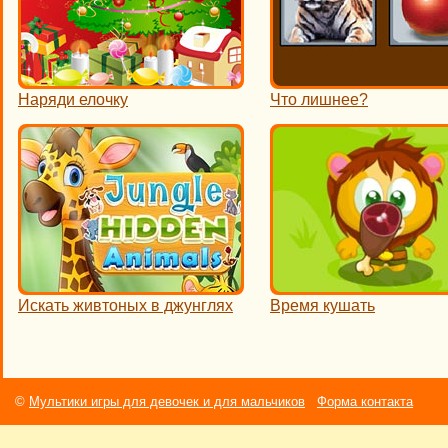
Наряди елочку
Что лишнее?
Искать живтоных в джунглях
Время кушать
©
Мультики игры для девочек и для мальчиков
Форма контакта