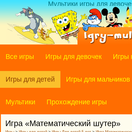
Мультики игры для девоче
Все игры
Игры для девочек
Игры 
Игры для детей
Игры для мальчиков
Мультики
Прохождение игры
Игра «Математический шутер»
Игры
>
Игры для детей
>
Игры Для детей 5 лет
>
Игра Математическ