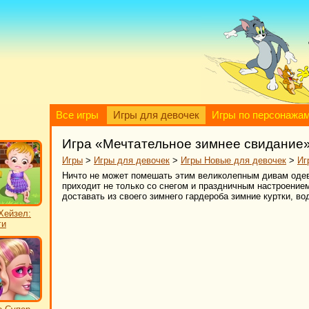
Все игры
Игры для девочек
Игры по персонажа
Игра «Мечтательное зимнее свидание
Игры
>
Игры для девочек
>
Игры Новые для девочек
>
Иг
Ничто не может помешать этим великолепным дивам одева
приходит не только со снегом и праздничным настроением
доставать из своего зимнего гардероба зимние куртки, в
Хейзел:
ги