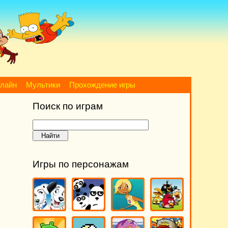
нлайн
Мультики
Прохождение игры
Поиск по играм
Игры по персонажам