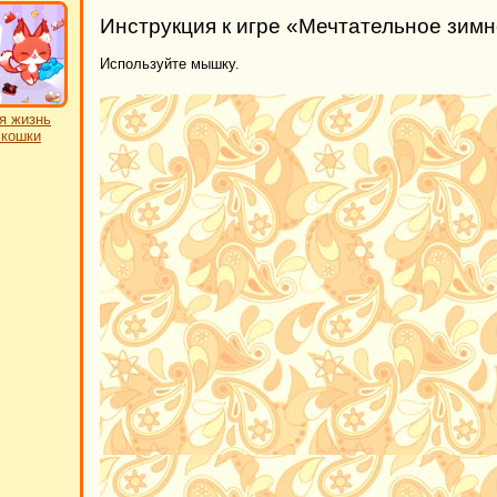
Инструкция к игре «Мечтательное зим
Используйте мышку.
я жизнь
 кошки