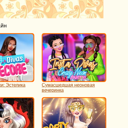
айн
ки: Эстелика
Сумасшедшая неоновая
вечеринка