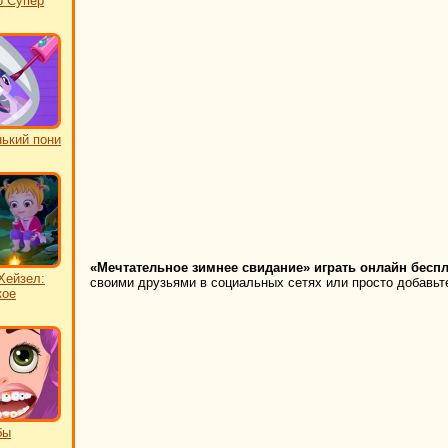
о Супер
ький пони
«Мечтательное зимнее свидание» играть онлайн беспл
Хейзел:
своими друзьями в социальных сетях или просто добавьте
кое
бы
ь