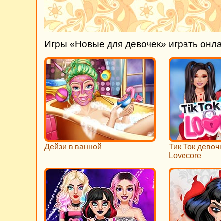
Игры «Новые для девочек» играть онл
Дейзи в ванной
Тик Ток девоч
Lovecore