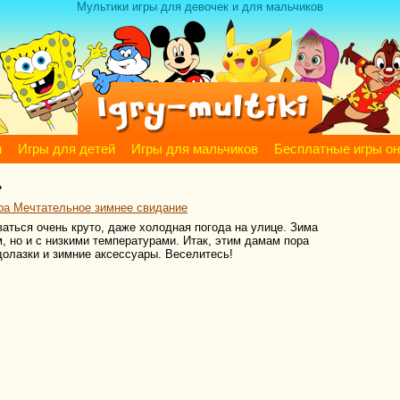
Мультики игры для девочек и для мальчиков
м
Игры для детей
Игры для мальчиков
Бесплатные игры о
»
ра Мечтательное зимнее свидание
ться очень круто, даже холодная погода на улице. Зима
, но и с низкими температурами. Итак, этим дамам пора
одолазки и зимние аксессуары. Веселитесь!