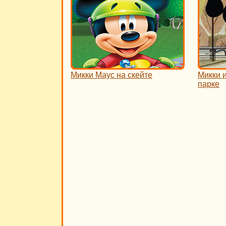
Микки Маус на скейте
Микки и
парке