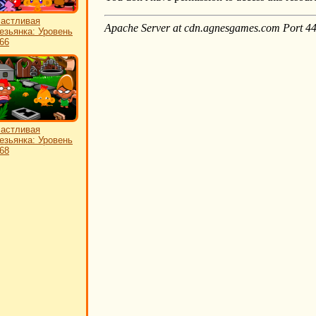
астливая
езьянка: Уровень
66
астливая
езьянка: Уровень
68