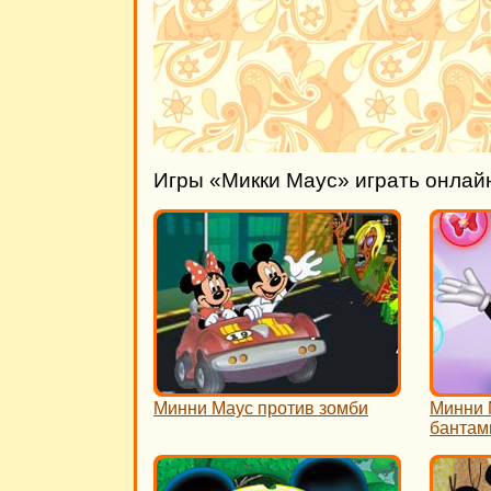
Игры «Микки Маус» играть онлай
Минни Маус против зомби
Минни 
бантам