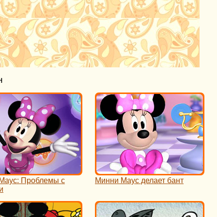
н
Маус: Проблемы с
Минни Маус делает бант
и