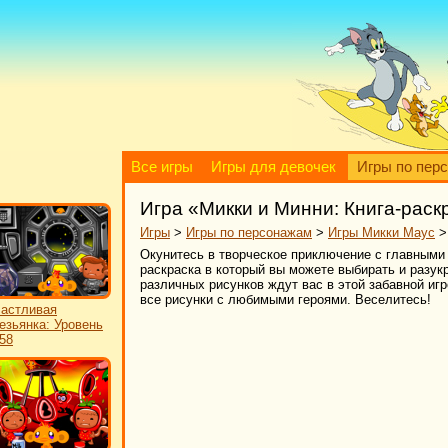
Все игры
Игры для девочек
Игры по пер
Игра «Микки и Минни: Книга-раск
Игры
>
Игры по персонажам
>
Игры Микки Маус
Окунитесь в творческое приключение с главными
раскраска в который вы можете выбирать и разу
различных рисунков ждут вас в этой забавной иг
все рисунки с любимыми героями. Веселитесь!
астливая
езьянка: Уровень
58