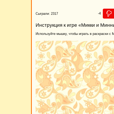
-4
Сыграли: 2317
Инструкция к игре «Микки и Минн
Используйте мышку, чтобы играть в раскраски с 