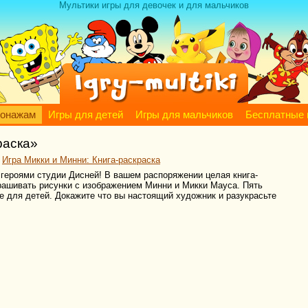
Мультики игры для девочек и для мальчиков
сонажам
Игры для детей
Игры для мальчиков
Бесплатные 
раска»
>
Игра Микки и Минни: Книга-раскраска
 героями студии Дисней! В вашем распоряжении целая книга-
крашивать рисунки с изображением Минни и Микки Мауса. Пять
ре для детей. Докажите что вы настоящий художник и разукрасьте