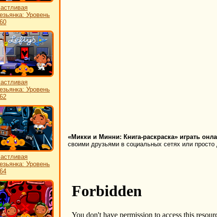
астливая
езьянка: Уровень
60
астливая
езьянка: Уровень
62
«Микки и Минни: Книга-раскраска» играть онла
своими друзьями в социальных сетях или просто 
астливая
езьянка: Уровень
64