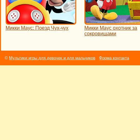
Микки Маус: Поезд Чух-чух
Микки Маус охотник за
сокровищами
©
Мультики игры для девочек и для мальчиков
Форма контакта