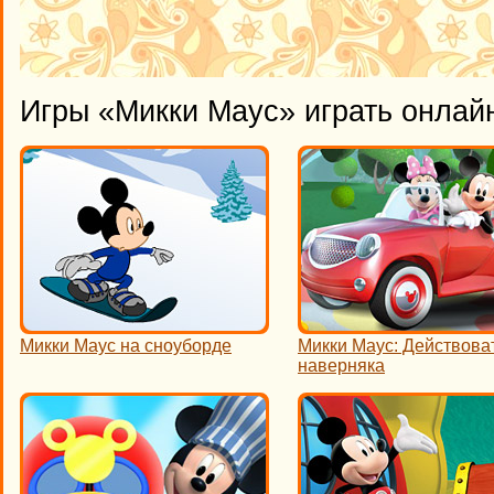
Игры «Микки Маус» играть онлай
Микки Маус на сноуборде
Микки Маус: Действова
наверняка