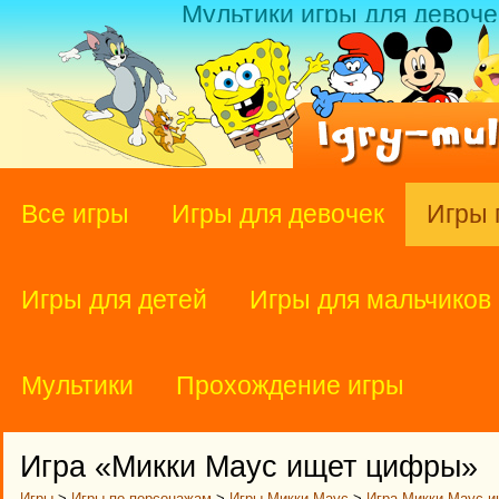
Мультики игры для девоче
Все игры
Игры для девочек
Игры 
Игры для детей
Игры для мальчиков
Мультики
Прохождение игры
Игра «Микки Маус ищет цифры»
Игры
>
Игры по персонажам
>
Игры Микки Маус
>
Игра Микки Маус 