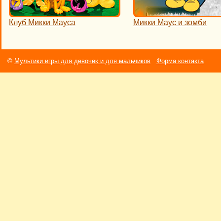
Клуб Микки Мауса
Микки Маус и зомби
©
Мультики игры для девочек и для мальчиков
Форма контакта