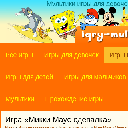
Мультики игры для девоче
Все игры
Игры для девочек
Игры 
Игры для детей
Игры для мальчиков
Мультики
Прохождение игры
Игра «Микки Маус одевалка»
Игры
>
Игры по персонажам
>
Игры Микки Маус
>
Игра Микки Маус о