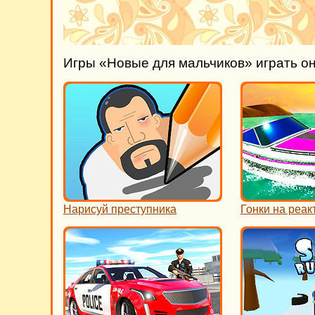
Игры «Новые для мальчиков» играть о
Нарисуй преступника
Гонки на реак