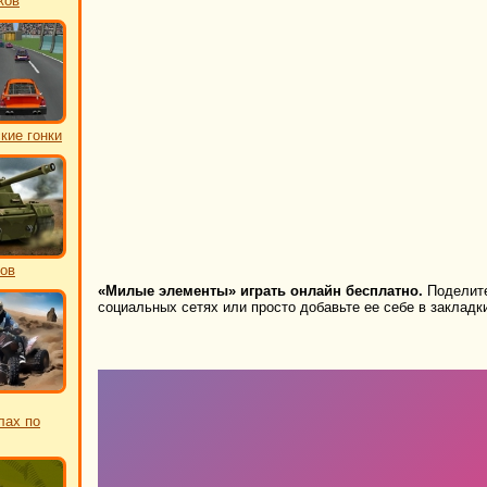
ков
кие гонки
ков
«Милые элементы» играть онлайн бесплатно.
Поделите
социальных сетях или просто добавьте ее себе в закладк
лах по