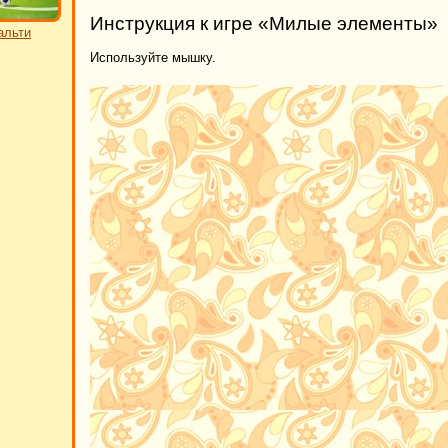
Инструкция к игре «Милые элементы»
альти
Используйте мышку.