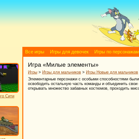
Все игры
Игры для девочек
Игры по персонажам
Игра «Милые элементы»
Игры
>
Игры для мальчиков
>
Игры Новые для мальчиков
Элементарные персонажи с особыми способностями были 
освободить остальную часть команды и объединить свои 
открывать множество забавных костюмов, проходить мисс
го Сити