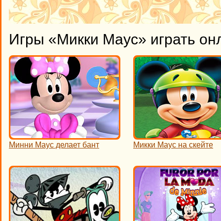
Игры «Микки Маус» играть он
Минни Маус делает бант
Микки Маус на скейте