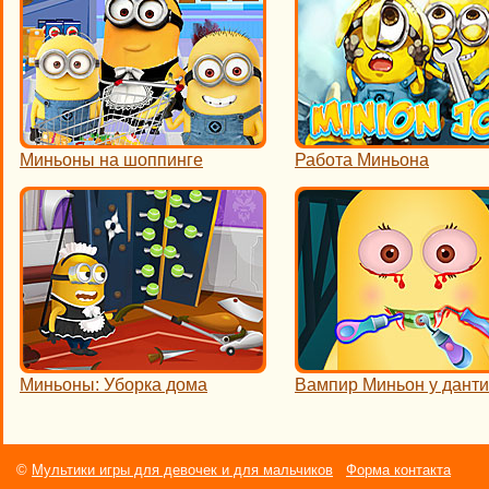
Миньоны на шоппинге
Работа Миньона
Миньоны: Уборка дома
Вампир Миньон у данти
©
Мультики игры для девочек и для мальчиков
Форма контакта