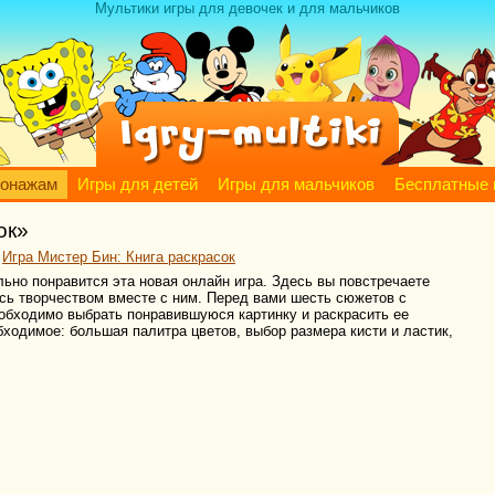
Мультики игры для девочек и для мальчиков
сонажам
Игры для детей
Игры для мальчиков
Бесплатные 
ок»
>
Игра Мистер Бин: Книга раскрасок
ьно понравится эта новая онлайн игра. Здесь вы повстречаете
сь творчеством вместе с ним. Перед вами шесть сюжетов с
еобходимо выбрать понравившуюся картинку и раскрасить ее
бходимое: большая палитра цветов, выбор размера кисти и ластик,