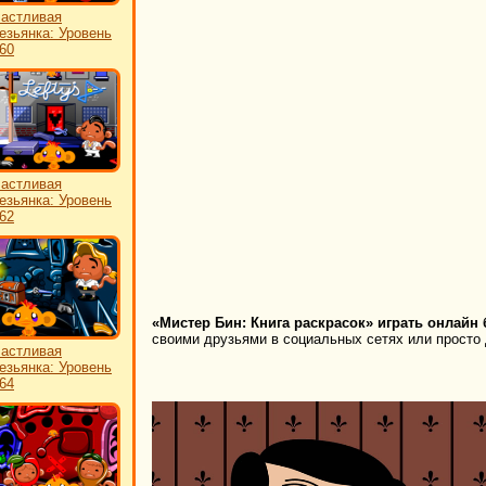
астливая
езьянка: Уровень
60
астливая
езьянка: Уровень
62
«Мистер Бин: Книга раскрасок» играть онлайн 
своими друзьями в социальных сетях или просто 
астливая
езьянка: Уровень
64