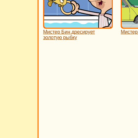
Мистер Бин дресирует
Мистер
золотую рыбку