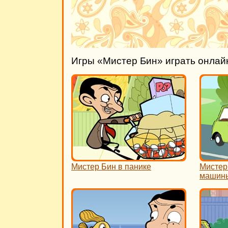
Игры «Мистер Бин» играть онлай
Мистер Бин в панике
Мистер 
машин