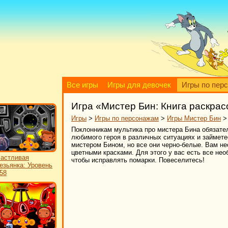
Все игры
Игры для девочек
Игры по пер
Игра «Мистер Бин: Книга раскрас
Игры
>
Игры по персонажам
>
Игры Мистер Бин
Поклонникам мультика про мистера Бина обязател
любимого героя в различных ситуациях и займете
мистером Бином, но все они черно-белые. Вам н
цветными красками. Для этого у вас есть все нео
астливая
чтобы исправлять помарки. Повеселитесь!
езьянка: Уровень
58