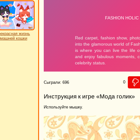
екрасная жизнь
машней кошки
0
Сыграли: 696
Инструкция к игре «Мода голик»
Используйте мышку.