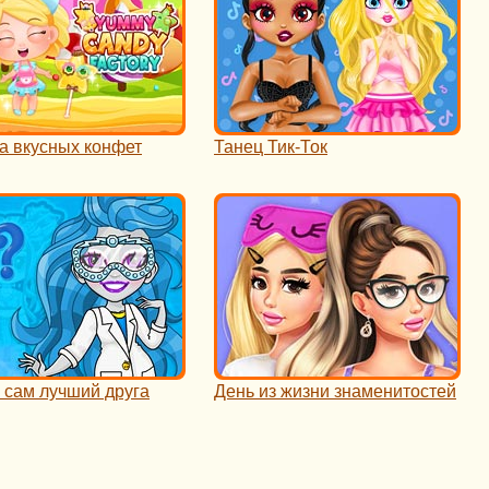
а вкусных конфет
Танец Тик-Ток
 сам лучший друга
День из жизни знаменитостей