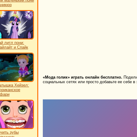
й маленький пони
аникюр
й литл пони:
айлайт и Спайк
«Мода голик» играть онлайн бесплатно.
Поделит
социальных сетях или просто добавьте ее себе в 
лышка Хейзел:
риканское
афари
чить зубы
пунцель