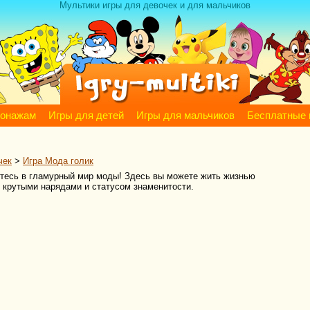
Мультики игры для девочек и для мальчиков
сонажам
Игры для детей
Игры для мальчиков
Бесплатные 
чек
>
Игра Мода голик
нитесь в гламурный мир моды! Здесь вы можете жить жизнью
крутыми нарядами и статусом знаменитости.