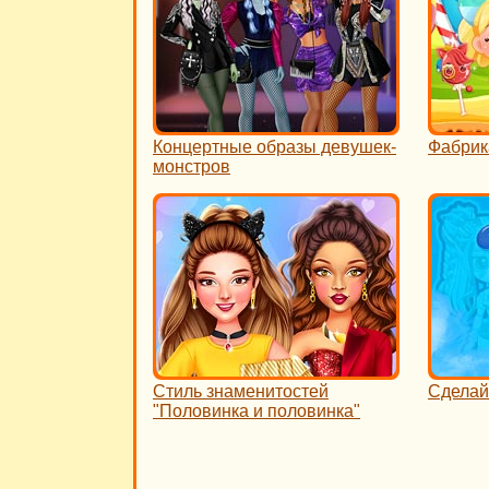
Концертные образы девушек-
Фабрик
монстров
Стиль знаменитостей
Сделай
"Половинка и половинка"