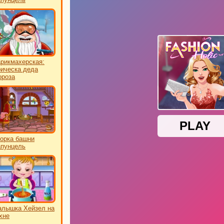
рикмахерская:
ическа деда
роза
орка башни
пунцель
лышка Хейзел на
хне