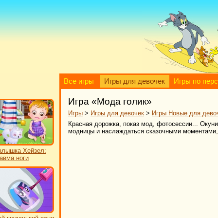
Все игры
Игры для девочек
Игры по пер
Игра «Мода голик»
Игры
>
Игры для девочек
>
Игры Новые для дево
Красная дорожка, показ мод, фотосессии... Оку
модницы и наслаждаться сказочными моментами, 
лышка Хейзел:
авма ноги