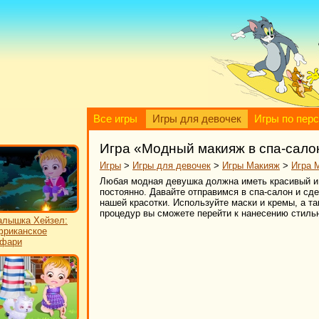
Все игры
Игры для девочек
Игры по пер
Игра «Модный макияж в спа-сало
Игры
>
Игры для девочек
>
Игры Макияж
>
Игра 
Любая модная девушка должна иметь красивый и 
постоянно. Давайте отправимся в спа-салон и с
нашей красотки. Используйте маски и кремы, а т
процедур вы сможете перейти к нанесению стиль
лышка Хейзел:
риканское
афари