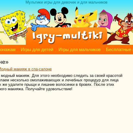
Мультики игры для девочек и для мальчиков
сонажам
Игры для детей
Игры для мальчиков
Бесплатные 
не»
Модный макияж в спа-салоне
модный макияж. Для этого необходимо следить за своей красотой
делаем несколько омолаживающих и лечебных процедур для лица
ак же удалите прыщи и лишние волосинки в бровях. После этих
ного макияжа. Получайте удовольствие!