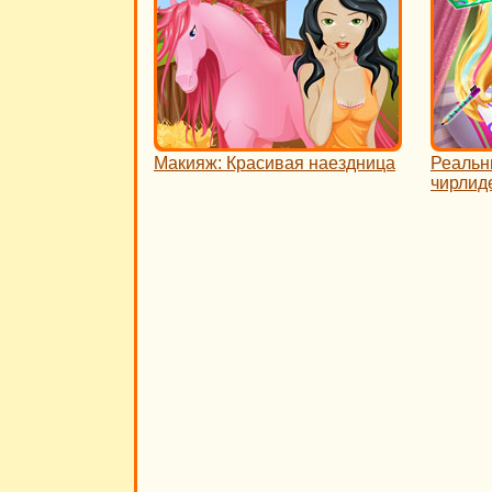
Макияж: Красивая наездница
Реальн
чирлид