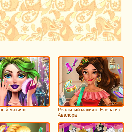
ный макияж
Реальный макияж: Елена из
Авалора