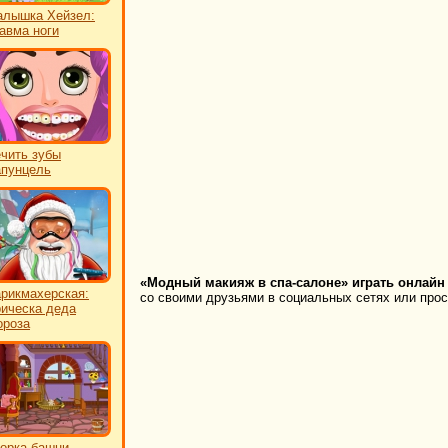
лышка Хейзел:
авма ноги
чить зубы
пунцель
«Модный макияж в спа-салоне» играть онлайн
рикмахерская:
со своими друзьями в социальных сетях или прост
ическа деда
роза
орка башни