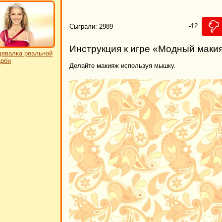
-12
Сыграли: 2989
Инструкция к игре «Модный макия
евалка реальной
рби
Делайте макияж используя мышку.