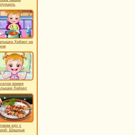
пунцель
лышка Хейзел на
хне
селое время
лышки Хейзел
товим еду с
рой: Шашлык