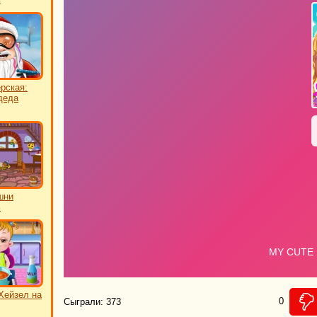
рская:
деда
шни
ь
Хейзел на
0
Сыграли: 373