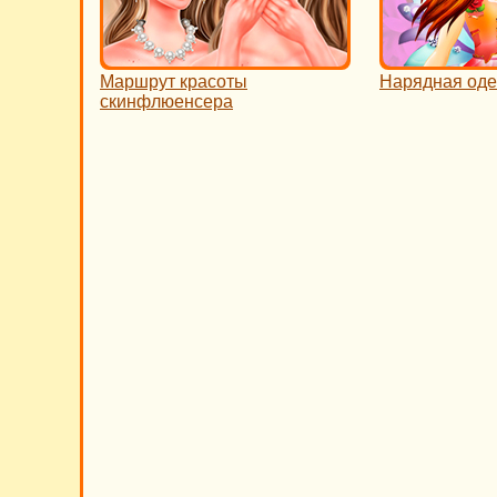
Маршрут красоты
Нарядная од
скинфлюенсера