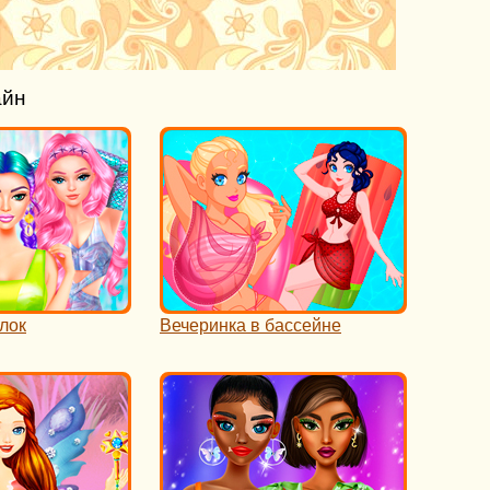
айн
лок
Вечеринка в бассейне