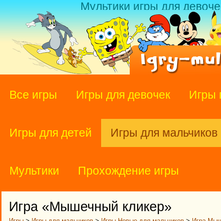
Мультики игры для девоче
Все игры
Игры для девочек
Игры 
Игры для детей
Игры для мальчиков
Мультики
Прохождение игры
Игра «Мышечный кликер»
Игры
>
Игры для мальчиков
>
Игры Новые для мальчиков
>
Игра Мыш