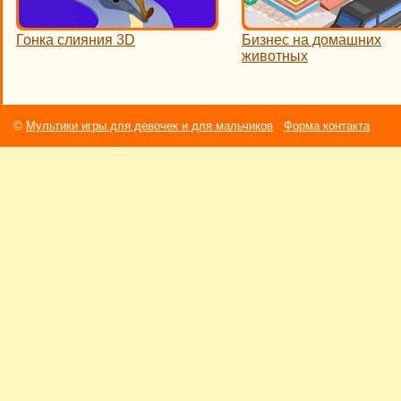
Гонка слияния 3D
Бизнес на домашних
животных
©
Мультики игры для девочек и для мальчиков
Форма контакта