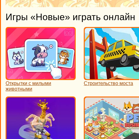
Игры «Новые» играть онлайн
Открытки с милыми
Строительство моста
животными