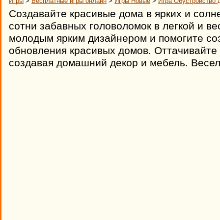
Игры
>
Бесплатные игры онлайн
>
Игры Новые
>
Игра Обустройство 
Создавайте красивые дома в ярких и солн
сотни забавных головоломок в легкой и ве
молодым ярким дизайнером и помогите соз
обновления красивых домов. Оттачивайте 
создавая домашний декор и мебель. Весел