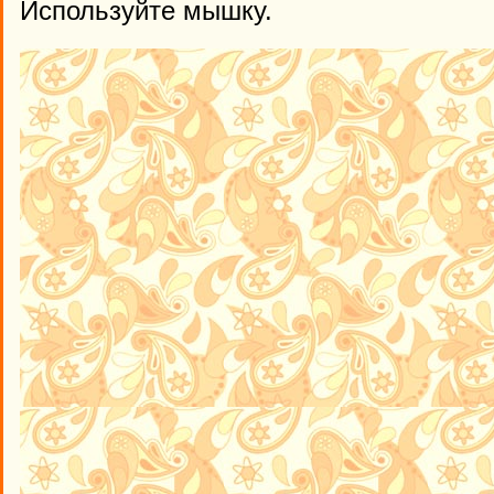
Используйте мышку.