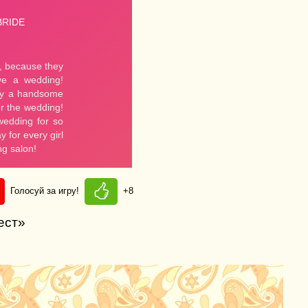
Голосуй за игру!
+8
ест»