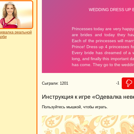
евалка реальной
рби
-1
Сыграли: 1201
Инструкция к игре «Одевалка нев
Пользуйтесь мышкой, чтобы играть.