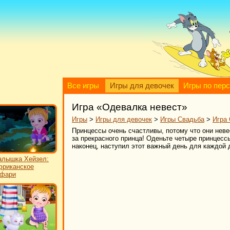
Все игры
Игры для девочек
Игры по пер
Игра «Одевалка невест»
Игры
>
Игры для девочек
>
Игры Свадьба
>
Игра
Принцессы очень счастливы, потому что они неве
за прекрасного принца! Оденьте четыре принцессы
наконец, наступил этот важный день для каждой 
лышка Хейзел:
риканское
афари