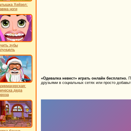
лышка Хейзел:
авма ноги
чить зубы
пунцель
«Одевалка невест» играть онлайн бесплатно.
П
друзьями в социальных сетях или просто добавьте
рикмахерская:
ическа деда
роза
орка башни