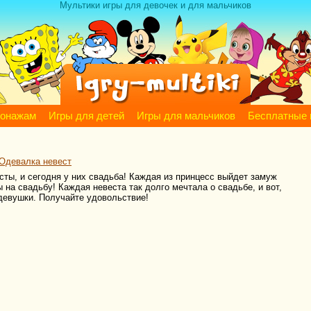
Мультики игры для девочек и для мальчиков
сонажам
Игры для детей
Игры для мальчиков
Бесплатные 
 Одевалка невест
сты, и сегодня у них свадьба! Каждая из принцесс выйдет замуж
 на свадьбу! Каждая невеста так долго мечтала о свадьбе, и вот,
девушки. Получайте удовольствие!