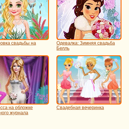
овка свадьбы на
Одевалка: Зимняя свадьба
Белль
сса на обложке
Свадебная вечеринка
ного журнала