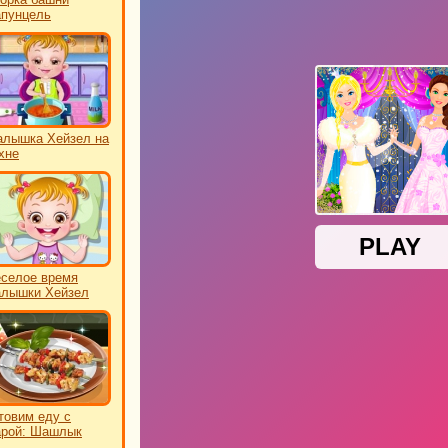
пунцель
лышка Хейзел на
хне
селое время
лышки Хейзел
товим еду с
рой: Шашлык