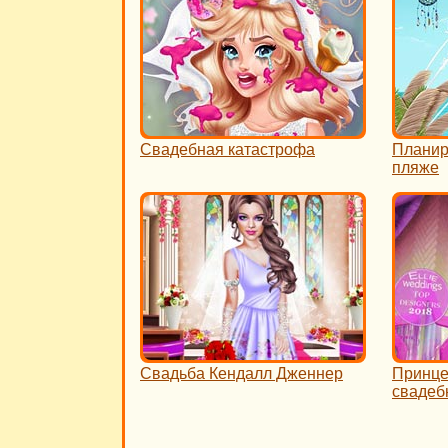
Свадебная катастрофа
Планир
пляже
Свадьба Кендалл Дженнер
Принце
свадеб