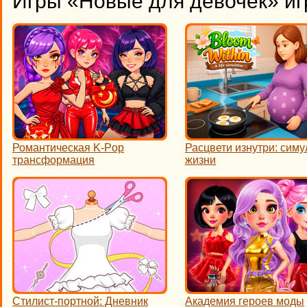
Игры «Новые для девочек» иг
Романтическая K-Pop
Расцвети изнутри: симу
трансформация
жизни
Стилист-портной: Дневник
Академия героев моды