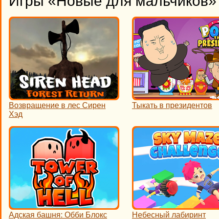
Игры «Новые для мальчиков» 
Возвращение в лес Сирен
Тыкать в президентов
Хэд
Адская башня: Обби Блокс
Небесный лабиринт