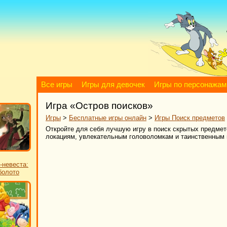
Все игры
Игры для девочек
Игры по персонажам
Игра «Остров поисков»
Игры
>
Бесплатные игры онлайн
>
Игры Поиск предметов
Откройте для себя лучшую игру в поиск скрытых предмет
локациям, увлекательным головоломкам и таинственным
-невеста:
болото