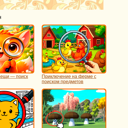
н
вещи — поиск
Приключение на ферме с
поиском предметов