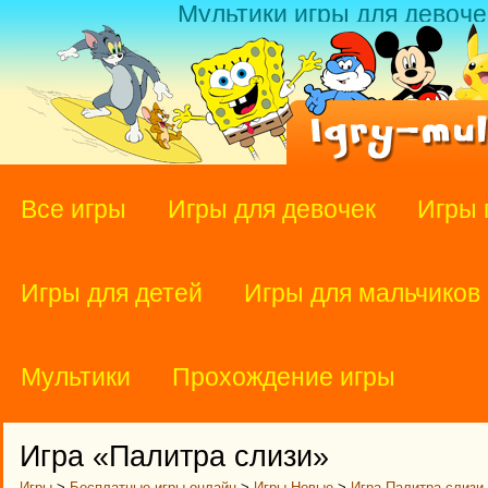
Мультики игры для девоче
Все игры
Игры для девочек
Игры 
Игры для детей
Игры для мальчиков
Мультики
Прохождение игры
Игра «Палитра слизи»
Игры
>
Бесплатные игры онлайн
>
Игры Новые
>
Игра Палитра слизи