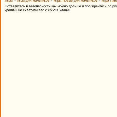
Игры
>
Игры для мальчиков
>
Игры Новые для мальчиков
>
Игра Пан
Оставайтесь в безопасности как можно дольше и пробирайтесь по р
кролики не схватили вас с собой! Удачи!