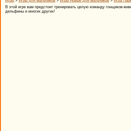
Игры
>
Игры для мальчиков
>
Игры Новые для мальчиков
>
Игра Пар
В этой игре вам предстоит тренировать целую команду гонщиков-живо
дельфины и многих других!