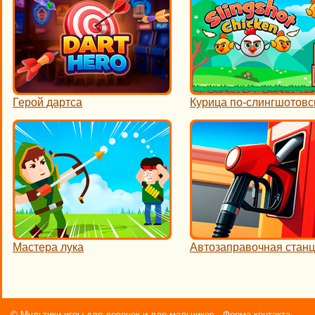
Герой дартса
Курица по-слингшотовс
Мастера лука
Автозаправочная стан
©
Мультики игры для девочек и для мальчиков
Форма контакта