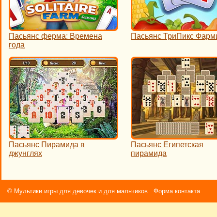
Пасьянс ферма: Времена
Пасьянс ТриПикс Фарм
года
Пасьянс Пирамида в
Пасьянс Египетская
джунглях
пирамида
©
Мультики игры для девочек и для мальчиков
Форма контакта