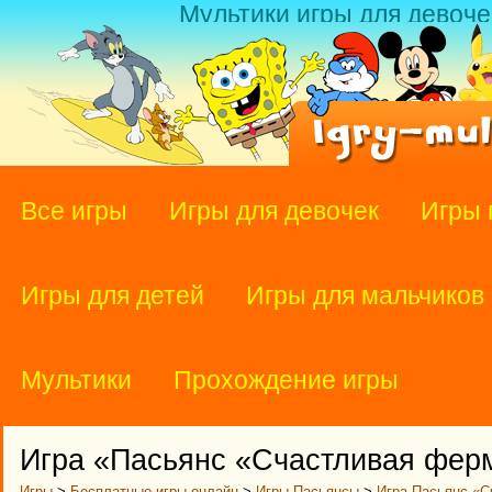
Мультики игры для девоче
Все игры
Игры для девочек
Игры 
Игры для детей
Игры для мальчиков
Мультики
Прохождение игры
Игра «Пасьянс «Счастливая фер
Игры
>
Бесплатные игры онлайн
>
Игры Пасьянсы
>
Игра Пасьянс «