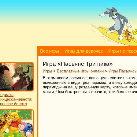
Все игры
Игры для девочек
Игры по пер
Игра «Пасьянс Три пика»
Игры
>
Бесплатные игры онлайн
>
Игры Пасьянс
В этом новом пасьянсе, ваша цель состоит в том,
выложенные в виде трех пирамид, а внизу колода
пирамиды на вашу розданную карту, которые имею
масти. Чем быстрее вы закончите, тем больше оч
одилка
инцесса-невеста:
ненное болото