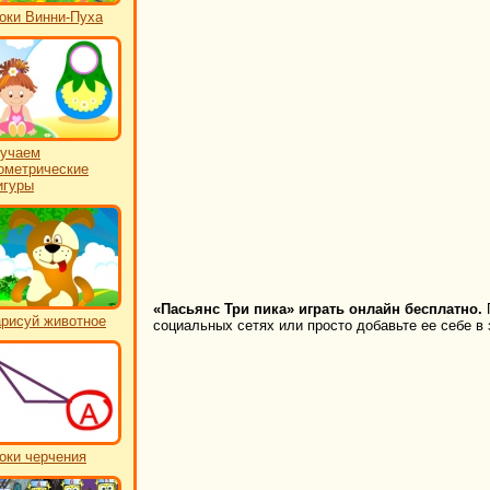
оки Винни-Пуха
учаем
ометрические
игуры
«Пасьянс Три пика» играть онлайн бесплатно.
П
рисуй животное
социальных сетях или просто добавьте ее себе в 
оки черчения