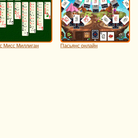
с Мисс Миллиган
Пасьянс онлайн