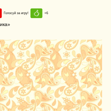
Голосуй за игру!
+6
пика»