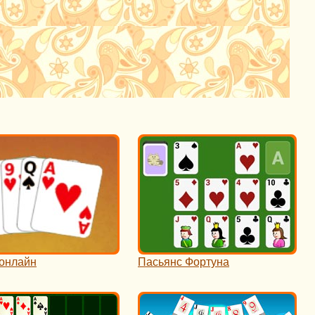
онлайн
Пасьянс Фортуна