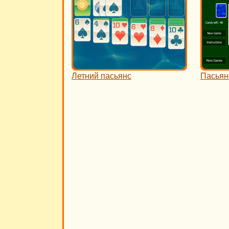
Летний пасьянс
Пасьян