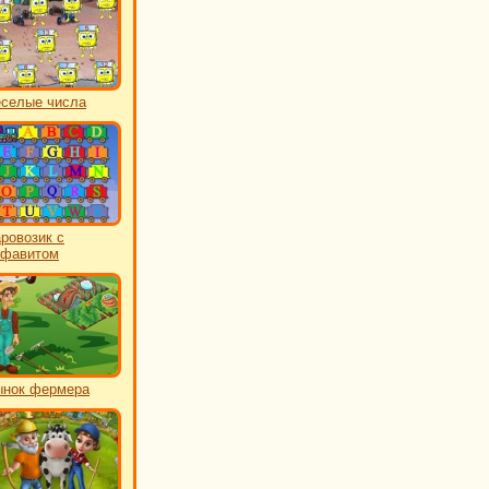
еселые числа
ровозик с
лфавитом
нок фермера