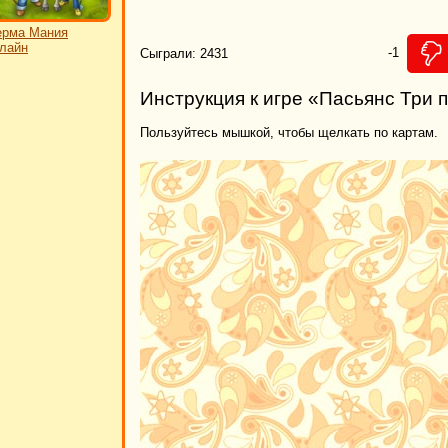
ерма Мания
лайн
-1
Сыграли: 2431
Инструкция к игре «Пасьянс Три 
Пользуйтесь мышкой, чтобы щелкать по картам.