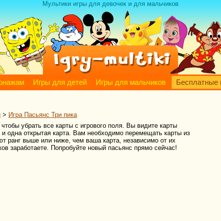
Мультики игры для девочек и для мальчиков
сонажам
Игры для детей
Игры для мальчиков
Бесплатные 
ы
>
Игра Пасьянс Три пика
 чтобы убрать все карты с игрового поля. Вы видите карты
 и одна открытая карта. Вам необходимо перемещать карты из
т ранг выше или ниже, чем ваша карта, независимо от их
ков заработаете. Попробуйте новый пасьянс прямо сейчас!