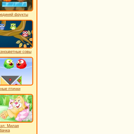
единяй фрукты
зноцветные совы
ные птички
зл: Милая
бачка