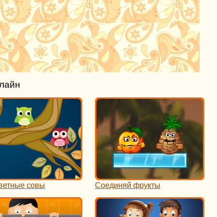
нлайн
ветные совы
Соединяй фрукты