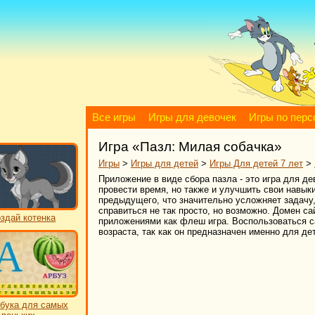
Все игры
Игры для девочек
Игры по пер
Игра «Пазл: Милая собачка»
Игры
>
Игры для детей
>
Игры Для детей 7 лет
>
Приложение в виде сбора пазла - это игра для де
провести время, но также и улучшить свои навык
предыдущего, что значительно усложняет задачу,
справиться не так просто, но возможно. Домен сай
здай котенка
приложениями как флеш игра. Воспользоваться с
возраста, так как он предназначен именно для де
бука для самых