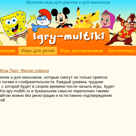
Мультики игры для девочек и для мальчиков
сонажам
Игры для детей
Игры для мальчиков
Бесплатные 
Игра Пазл: Милая собачка
вочек и для мальчиков, которые смогут не только приятно
и логики и сообразительности. Каждый уровень труднее
 с которой будет в скором времени после начала игры, будет
та igry-multiki.ru в буквальном смысле переполнен такими
айтом можно без регистрации и естественно подтверждения
тей.