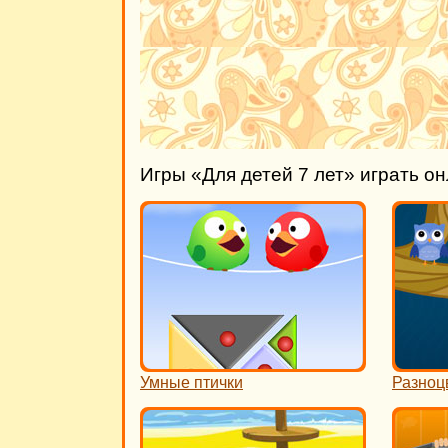
Игры «Для детей 7 лет» играть о
Умные птички
Разноц