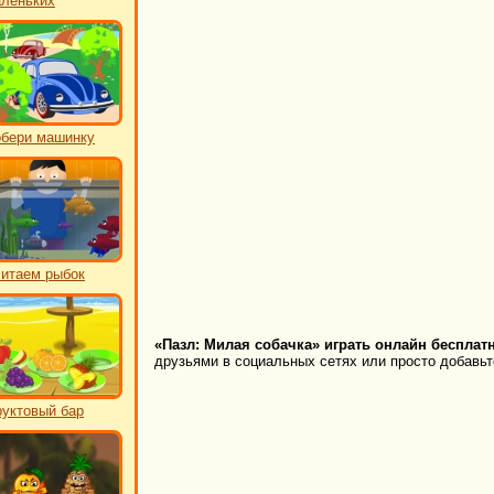
леньких
бери машинку
итаем рыбок
«Пазл: Милая собачка» играть онлайн бесплатн
друзьями в социальных сетях или просто добавьте
уктовый бар