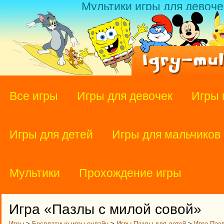
Мультики игры для девоче
Все игры
Игры для девочек
Игры 
Игры для детей
Игры для мальчиков
Мультики
Прохождение игры
Игра «Пазлы с милой совой»
Игры
>
Бесплатные игры онлайн
>
Игры Пазлы для детей
>
Игра Паз