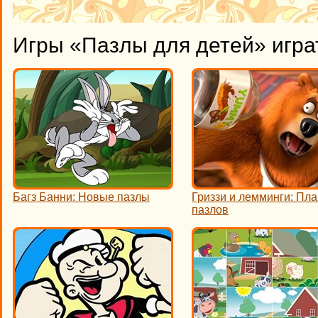
Игры «Пазлы для детей» игра
Багз Банни: Новые пазлы
Гриззи и лемминги: Пла
пазлов