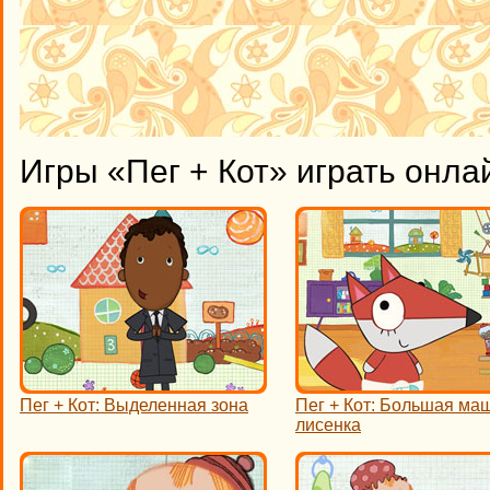
Игры «Пег + Кот» играть онла
Пег + Кот: Выделенная зона
Пег + Кот: Большая ма
лисенка