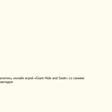
литесь онлайн игрой «Giant Hide and Seek» со своими
закладки.