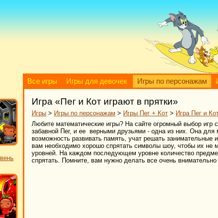
Все игры
Игры для девочек
Игры по персонажам
Игра «Пег и Кот играют в прятки»
Игры
>
Игры по персонажам
>
Игры Пег + Кот
>
Игра Пег и Ко
Любите математические игры? На сайте огромный выбор игр с 
забавной Пег, и ее верными друзьями - одна из них. Она дл
возможность развивать память, учат решать занимательные 
вам необходимо хорошо спрятать символы шоу, чтобы их не мо
уровней. На каждом последующем уровне количество предмет
овень
спрятать. Помните, вам нужно делать все очень внимательно 