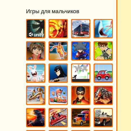
Игры для мальчиков