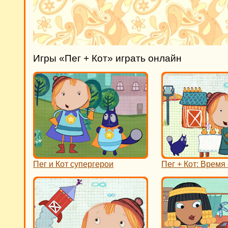
Игры «Пег + Кот» играть онлайн
Пег и Кот супергерои
Пег + Кот: Время