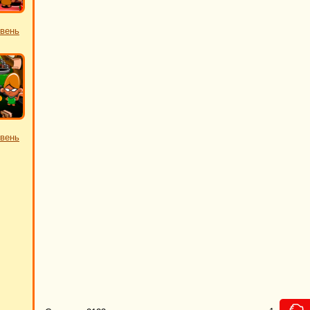
овень
овень