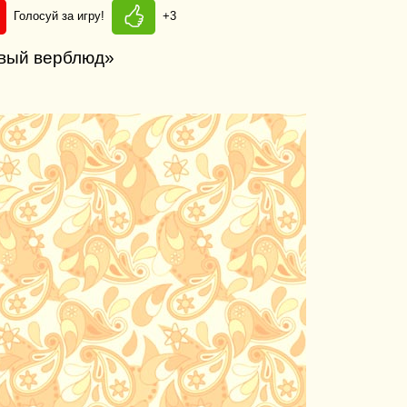
Голосуй за игру!
+3
ивый верблюд»