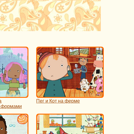
а
Пег и Кот на ферме
и формами