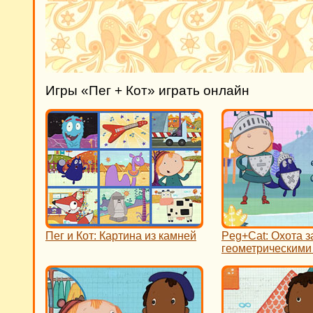
Игры «Пег + Кот» играть онлайн
Пег и Кот: Картина из камней
Peg+Cat: Охота з
геометрическим