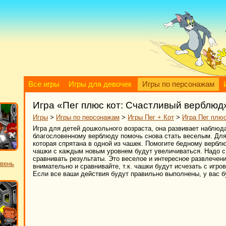
Все игры
Игры для девочек
Игры по персонажам
Игра «Пег плюс кот: Счастливый верблюд
Игры
>
Игры по персонажам
>
Игры Пег + Кот
>
Игра Пег плю
Игра для детей дошкольного возраста, она развивает наблюд
благословенному верблюду помочь снова стать веселым. Для
которая спрятана в одной из чашек. Помогите бедному верблю
чашки с каждым новым уровнем будут увеличиваться. Надо 
сравнивать результаты. Это веселое и интересное развлечен
овень
внимательно и сравнивайте, т.к. чашки будут исчезать с игро
Если все ваши действия будут правильно выполнены, у вас 