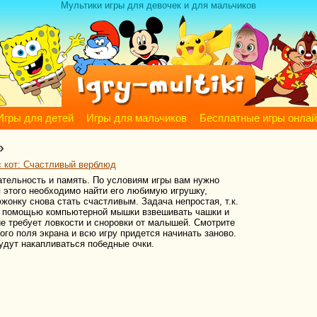
Мультики игры для девочек и для мальчиков
Игры для детей
Игры для мальчиков
Бесплатные игры онла
»
с кот: Счастливый верблюд
ательность и память. По условиям игры вам нужно
 этого необходимо найти его любимую игрушку,
жонку снова стать счастливым. Задача непростая, т.к.
с помощью компьютерной мышки взвешивать чашки и
ие требует ловкости и сноровки от малышей. Смотрите
вого поля экрана и всю игру придется начинать заново.
будут накапливаться победные очки.