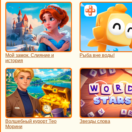
Мой замок. Слияние и
Рыба вне воды!
история
Волшебный курорт Тео
Звезды слова
Морини