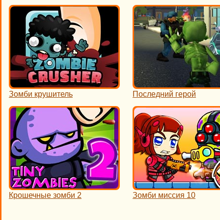
Зомби крушитель
Последний герой
Крошечные зомби 2
Зомби миссия 10