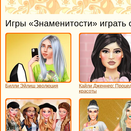
Игры «Знаменитости» играть 
Билли Эйлиш эволюция
Кайли Дженнер: Проце
красоты