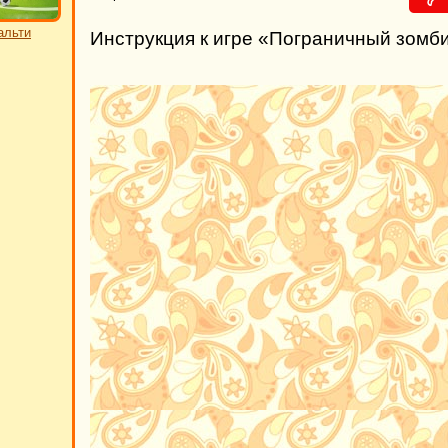
альти
Инструкция к игре «Пограничный зомб