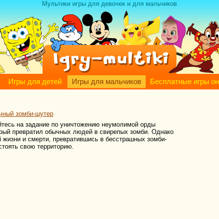
Мультики игры для девочек и для мальчиков
Игры для детей
Игры для мальчиков
Бесплатные игры о
чный зомби-шутер
яйтесь на задание по уничтожению неумолимой орды
орый превратил обычных людей в свирепых зомби. Однако
й жизни и смерти, превратившись в бесстрашных зомби-
тстоять свою территорию.