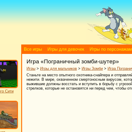
Все игры
Игры для девочек
Игры по персонажам
Игра «Пограничный зомби-шутер»
Игры
>
Игры для мальчиков
>
Игры Зомби
>
Игра Пограни
Станьте на место опытного охотника-снайпера и отправл
нежити. В мире, охваченном смертоносным вирусом, кот
выжившие должны восстать и вступить в борьбу с угрозо
стрелков, которые не остановятся ни перед чем, чтобы о
го Сити