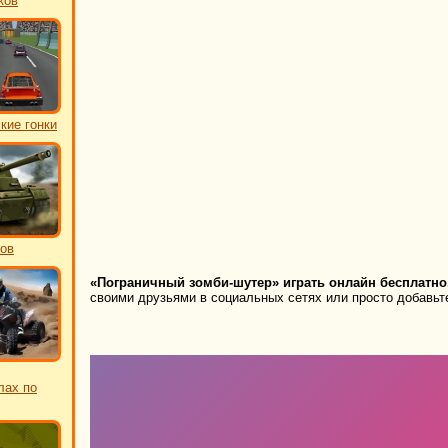
ков
кие гонки
ков
«Пограничный зомби-шутер» играть онлайн бесплатно
своими друзьями в социальных сетях или просто добавьте
лах по