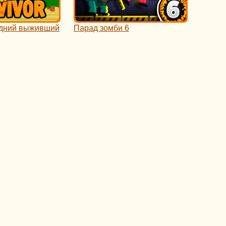
едний выживший
Парад зомби 6