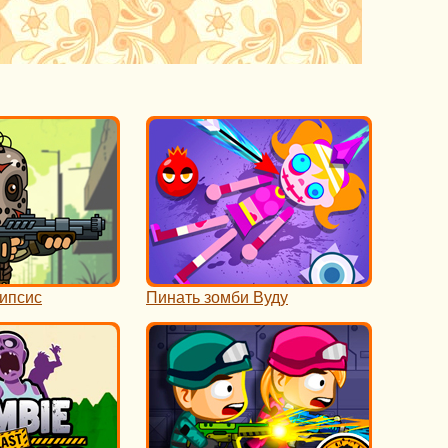
ипсис
Пинать зомби Вуду