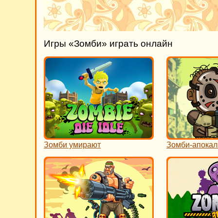
Игры «Зомби» играть онлайн
Зомби умирают
Зомби-апокал