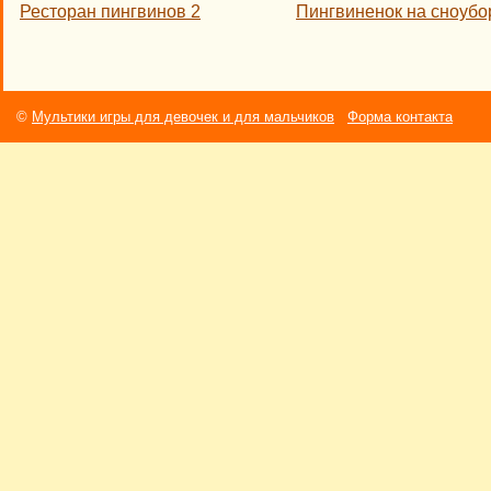
Ресторан пингвинов 2
Пингвиненок на сноубо
©
Мультики игры для девочек и для мальчиков
Форма контакта