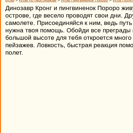
Игры
>
Игры по персонажам
>
Игры Пингвиненок Пороро
>
Игра Полет
Динозавр Кронг и пингвиненок Пороро жив
острове, где весело проводят свои дни. Д
самолете. Присоединяйся к ним, ведь путь 
нужна твоя помощь. Обойди все преграды 
большой высоте для тебя откроется мног
пейзажев. Ловкость, быстрая реакция пом
полет.