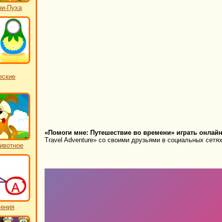
ни-Пуха
еские
«Помоги мне: Путешествие во времени» играть онлайн
Travel Adventure» со своими друзьями в социальных сетях
ивотное
чения