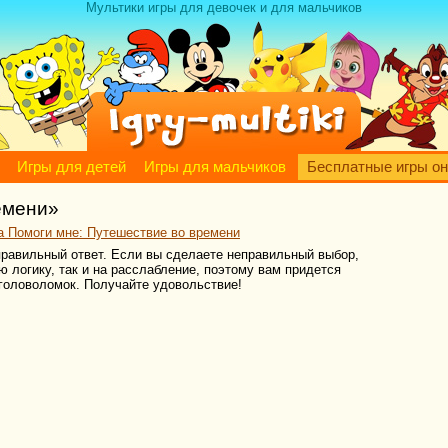
Мультики игры для девочек и для мальчиков
Игры для детей
Игры для мальчиков
Бесплатные игры о
емени»
а Помоги мне: Путешествие во времени
 правильный ответ. Если вы сделаете неправильный выбор,
ю логику, так и на расслабление, поэтому вам придется
 головоломок. Получайте удовольствие!