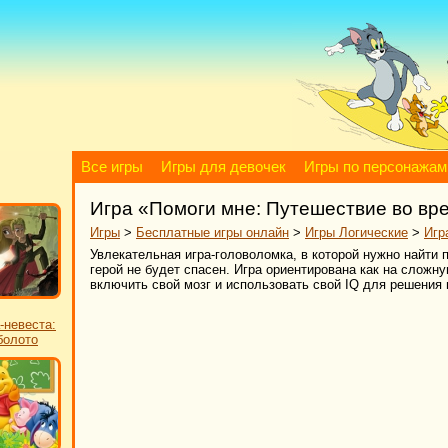
Все игры
Игры для девочек
Игры по персонажам
Игра «Помоги мне: Путешествие во вр
Игры
>
Бесплатные игры онлайн
>
Игры Логические
>
Игр
Увлекательная игра-головоломка, в которой нужно найти
герой не будет спасен. Игра ориентирована как на сложну
включить свой мозг и использовать свой IQ для решения
-невеста:
болото