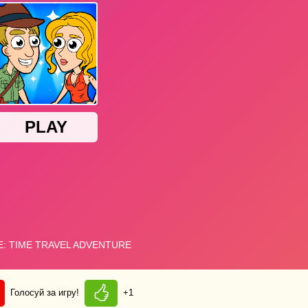
Голосуй за игру!
+1