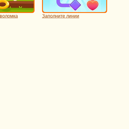
оволомка
Заполните линии