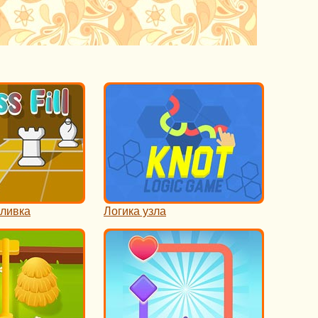
ливка
Логика узла